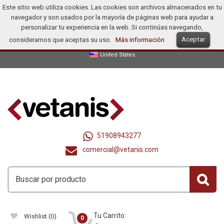
Este sitio web utiliza cookies. Las cookies son archivos almacenados en tu
Inicio
Productos
Promociones
Ofertas
¿Cómo Comprar?
navegador y son usados por la mayoría de páginas web para ayudar a
Distribuidores
personalizar tu experiencia en la web. Si continúas navegando,
Aceptar
consideramos que aceptas su uso.
Más información
Español
Dollar (US$)
Registrarse
Iniciar Sesión
United States
51908943277
comercial@vetanis.com
Tu Carrito:
Wishlist
(0)
0