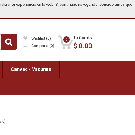
nalizar tu experiencia en la web. Si continúas navegando, consideramos que
US$)
Registrarse
Iniciar Sesión
United States
Tu Carrito:
Wishlist
(0)
0
$
0.00
Comparar
(0)
Canvac - Vacunas
os)