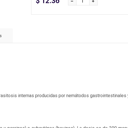
$ 12.36
s
arasitosis internas producidas por nemátodos gastrointestinales 