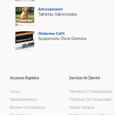
Artrosamine®
Tabletas Saborizadas
Otiderma-Cef®
Suspensión Ótica-Dérmica
Accesos Rapidos
Servicio Al Cliente
Inicio
Términos Y Condiciones
.
Medicamentos
Políticas De Privacidad
Bioline Cosméticos
Sobre Vetanis