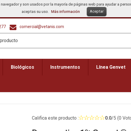
u navegador y son usados por la mayoría de páginas web para ayudar a perso
 Comprar?
Distribuidores
Español
Dollar (
Aceptar
aceptas su uso.
Más información
277
comercial@vetanis.com
Biológicos
Instrumentos
Línea Genvet
Califica este producto :
0.0
/5 (0 Vot