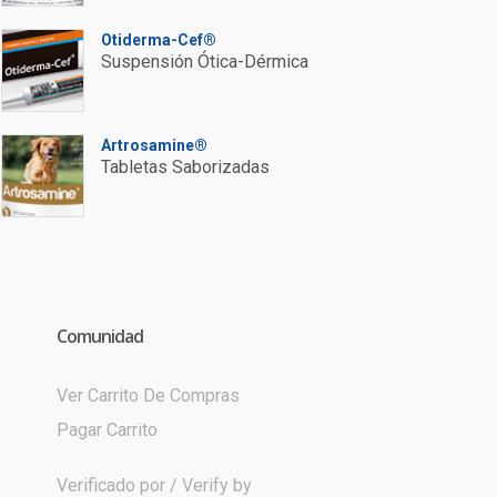
Otiderma-Cef®
Suspensión Ótica-Dérmica
Artrosamine®
Tabletas Saborizadas
Comunidad
Ver Carrito De Compras
Pagar Carrito
Verificado por / Verify by