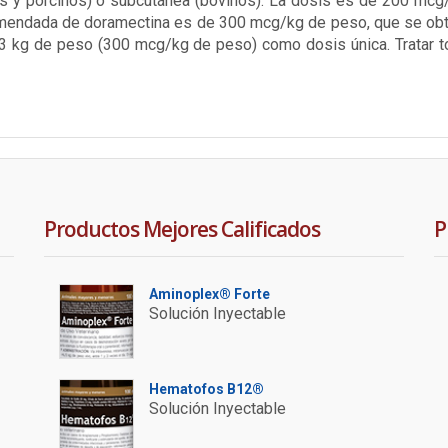
s y porcinos) o subcutánea (bovinos). La dosis es de 200 mcg/k
omendada de doramectina es de 300 mcg/kg de peso, que se obti
33 kg de peso (300 mcg/kg de peso) como dosis única. Tratar 
Productos Mejores Calificados
P
Aminoplex® Forte
Solución Inyectable
Hematofos B12®
Solución Inyectable