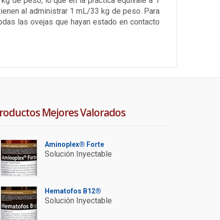
g de peso, lo que en la práctica equivale a 1
enen al administrar 1 mL/33 kg de peso. Para
todas las ovejas que hayan estado en contacto
roductos Mejores Valorados
Aminoplex® Forte
Solución Inyectable
Hematofos B12®
Solución Inyectable