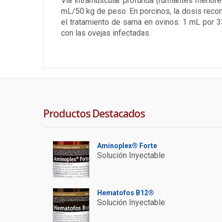
Vía intramuscular profunda (rumiantes menore
mL/50 kg de peso. En porcinos, la dosis rec
el tratamiento de sarna en ovinos: 1 mL por 
con las ovejas infectadas.
Productos Destacados
Aminoplex® Forte
Solución Inyectable
Hematofos B12®
Solución Inyectable